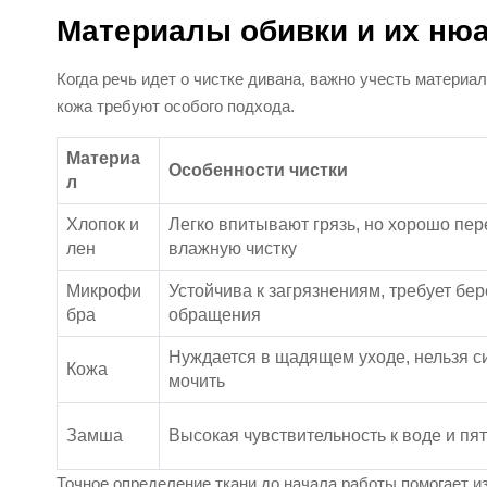
Материалы обивки и их ню
Когда речь идет о чистке дивана, важно учесть материа
кожа требуют особого подхода.
Материа
Особенности чистки
л
Хлопок и
Легко впитывают грязь, но хорошо пер
лен
влажную чистку
Микрофи
Устойчива к загрязнениям, требует бе
бра
обращения
Нуждается в щадящем уходе, нельзя с
Кожа
мочить
Замша
Высокая чувствительность к воде и пя
Точное определение ткани до начала работы помогает и